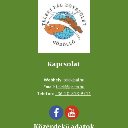
Kapcsolat
Webhely:
telekipal.hu
Email:
teleki@prem.hu
Telefon:
+36-20-
313-9711
Közérdekű adatok