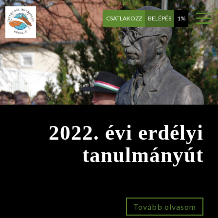
CSATLAKOZZ
BELÉPÉS
1%
2022. évi erdélyi
tanulmányút
Tovább olvasom